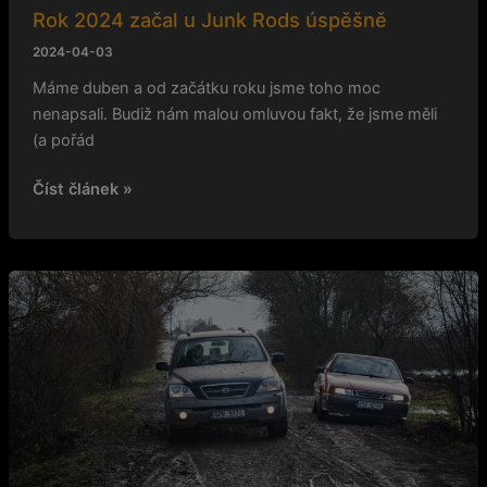
Rok 2024 začal u Junk Rods úspěšně
2024-04-03
Máme duben a od začátku roku jsme toho moc
nenapsali. Budiž nám malou omluvou fakt, že jsme měli
(a pořád
Číst článek »
Junk
Race
2:
Nečekaný
triumf