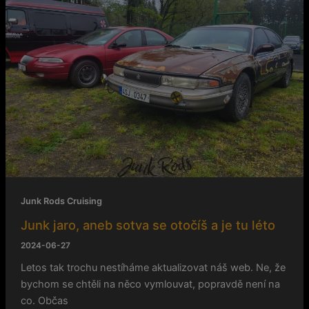
sotva
se
otočíš
a
je
tu
léto
Junk Rods Cruising
Junk jaro, aneb sotva se otočíš a je tu léto
2024-06-27
Letos tak trochu nestíháme aktualizovat náš web. Ne, že
bychom se chtěli na něco vymlouvat, popravdě není na
co. Občas