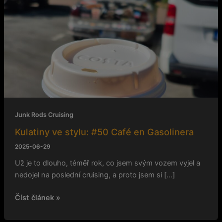
Gasolinera
Junk Rods Cruising
Kulatiny ve stylu: #50 Café en Gasolinera
2025-06-29
Už je to dlouho, téměř rok, co jsem svým vozem vyjel a
nedojel na poslední cruising, a proto jsem si […]
Číst článek »