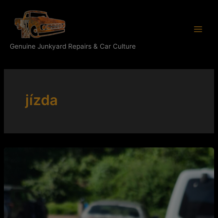
Přeskočit
Main
na
Men
obsah
Genuine Junkyard Repairs & Car Culture
jízda
Kulatiny
ve
stylu:
#50
Café
en