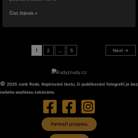
Číst článek »
1
2
…
5
Next
→
©
2025 Junk Rods. Kopírování textu, či publikování fotografií je be
našeho souhlasu zakázáno.
Partneři projektu