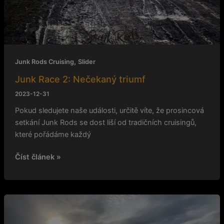
,
Junk Rods Cruising
Slider
Junk Race 2: Nečekaný triumf
2023-12-31
Pokud sledujete naše události, určitě víte, že prosincová
setkání Junk Rods se dost liší od tradičních cruisingů,
které pořádáme každý
Číst článek »
Elvisem
k