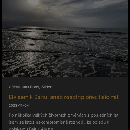
Baltu,
aneb
roadtrip
přes
tisíc
mil
,
Očima Junk Rods
Slider
Elvisem k Baltu, aneb roadtrip přes tisíc mil
2023-11-04
Po několika velkých životních změnách z posledních let
jsem se letos nekompromisně rozhodl, že pojedu k
polskému Baltu. Ale ne