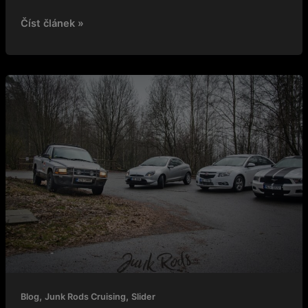
Číst článek »
Rok
2024
začal
u
Junk
Rods
úspěšně
,
,
Blog
Junk Rods Cruising
Slider