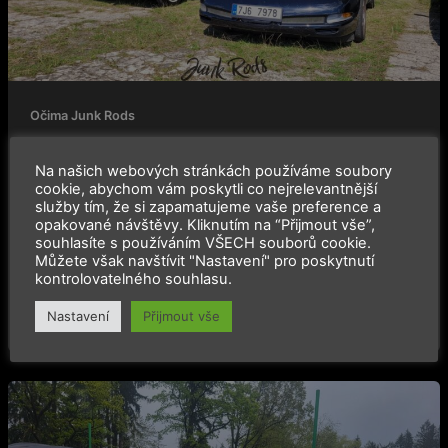
kolečkách
Očima Junk Rods
Drift session a bordel na kolečkách
Na našich webových stránkách používáme soubory
2024-08-26
cookie, abychom vám poskytli co nejrelevantnější
služby tím, že si zapamatujeme vaše preference a
Prolog Před zhruba dvěma týdny se mi mezi řečí zmínil
opakované návštěvy. Kliknutím na “Přijmout vše”,
kamarád Denis, zda bych se nechtěl zúčastnit výstavy
souhlasíte s používáním VŠECH souborů cookie.
Amerik. Řekl
Můžete však navštívit "Nastavení" pro poskytnutí
kontrolovatelného souhlasu.
Číst článek »
Nastavení
Přijmout vše
Junk
jaro,
aneb