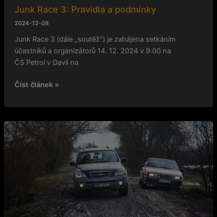
Junk Race 3: Pravidla a podmínky
2024-12-08
Junk Race 3 (dále „soutěž“) je zahájena setkáním
účastníků a organizátorů 14. 12. 2024 v 9:00 na
ČS Petrol v Davli na
Číst článek »
Junk
Race
3:
Zapomeňte
na
předvánoční
shon
a