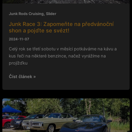
pojďte
se
,
Junk Rods Cruising
Slider
svézt!
Junk Race 3: Zapomeňte na předvánoční
shon a pojďte se svézt!
2024-11-07
Celý rok se třetí sobotu v měsíci potkáváme na kávu a
kus řeči na některé benzince, načež vyrážíme na
projížďku
Číst článek »
Drift
session
a
bordel
na