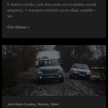
K třetímu ročníku Junk Race jsem se od začátku stavěl
skepticky. V minulých ročnících se mi vůbec nedařilo –
ten
Číst článek »
Junk
Race
3:
Pravidla
a
podmínky
,
,
Junk Rods Cruising
Rubriky
Slider