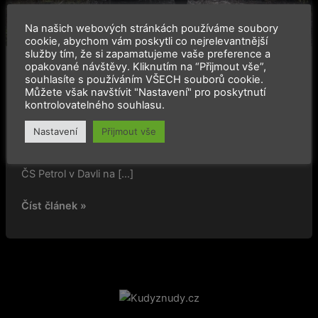
Na našich webových stránkách používáme soubory
cookie, abychom vám poskytli co nejrelevantnější
služby tím, že si zapamatujeme vaše preference a
opakované návštěvy. Kliknutím na “Přijmout vše”,
,
,
Junk Rods Cruising
Rubriky
Slider
souhlasíte s používáním VŠECH souborů cookie.
Můžete však navštívit "Nastavení" pro poskytnutí
Junk Race 3: Pravidla a podmínky
kontrolovatelného souhlasu.
2024-12-08
Nastavení
Přijmout vše
Junk Race 3 (dále „soutěž“) je zahájena setkáním
účastníků a organizátorů 14. 12. 2024 v 9:00 na
ČS Petrol v Davli na […]
Číst článek »