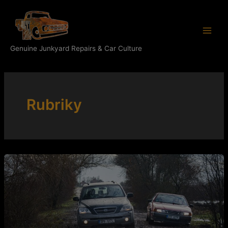
Přeskočit
Main
na
Men
obsah
Genuine Junkyard Repairs & Car Culture
Rubriky
Junk
Race
3:
Pravidla
a
podmínky