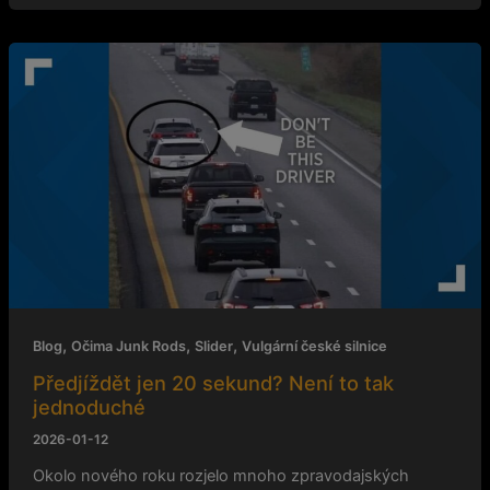
Předjíždět
jen
20
sekund?
Není
to
tak
jednoduché
,
,
,
Blog
Očima Junk Rods
Slider
Vulgární české silnice
Předjíždět jen 20 sekund? Není to tak
jednoduché
2026-01-12
Okolo nového roku rozjelo mnoho zpravodajských