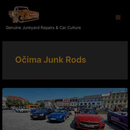
Přeskočit
Main
na
Men
obsah
Genuine Junkyard Repairs & Car Culture
Očima Junk Rods
Přehlídka
krásných
strojů
i
zajímavé
veterány.