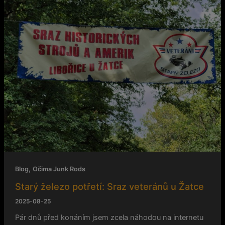
u
Žatce
,
Blog
Očima Junk Rods
Starý železo potřetí: Sraz veteránů u Žatce
2025-08-25
Pár dnů před konáním jsem zcela náhodou na internetu