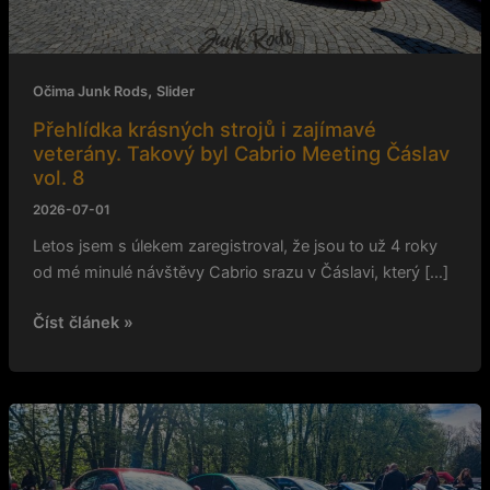
Takový
byl
Cabrio
Meeting
,
Očima Junk Rods
Slider
Čáslav
Přehlídka krásných strojů i zajímavé
vol.
veterány. Takový byl Cabrio Meeting Čáslav
8
vol. 8
2026-07-01
Letos jsem s úlekem zaregistroval, že jsou to už 4 roky
od mé minulé návštěvy Cabrio srazu v Čáslavi, který […]
Číst článek »
Alfy
na
Hrádku