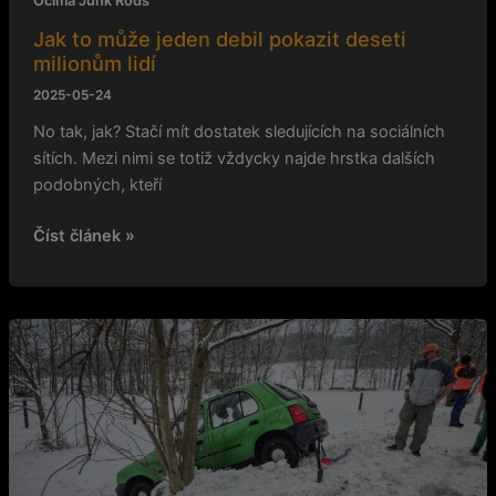
Očima Junk Rods
Jak to může jeden debil pokazit deseti
milionům lidí
2025-05-24
No tak, jak? Stačí mít dostatek sledujících na sociálních
sítích. Mezi nimi se totiž vždycky najde hrstka dalších
podobných, kteří
Číst článek »
Nejstarší,
máte
padáka