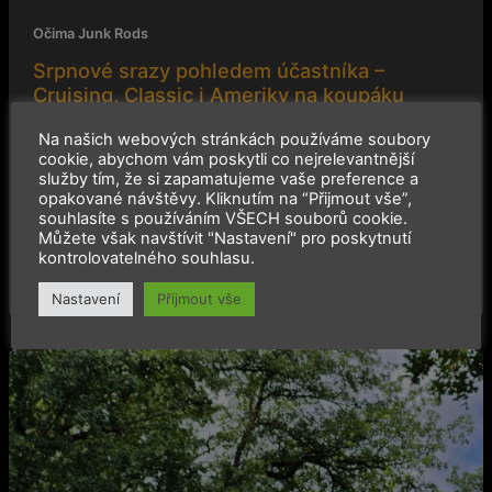
Očima Junk Rods
Srpnové srazy pohledem účastníka –
Cruising, Classic i Ameriky na koupáku
2025-09-16
Na našich webových stránkách používáme soubory
cookie, abychom vám poskytli co nejrelevantnější
Letošní srpen je, co se srazové sezóny týče, oproti
služby tím, že si zapamatujeme vaše preference a
předchozím letním měsícům lehce volnější. Ovšem, i tak
opakované návštěvy. Kliknutím na “Přijmout vše”,
se každý víkend
souhlasíte s používáním VŠECH souborů cookie.
Můžete však navštívit "Nastavení" pro poskytnutí
kontrolovatelného souhlasu.
Číst článek »
Nastavení
Přijmout vše
Starý
železo
potřetí:
Sraz
veteránů