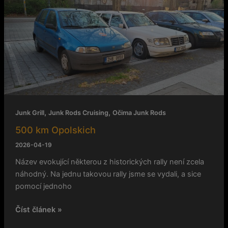
500
km
Opolskich
,
,
Junk Grill
Junk Rods Cruising
Očima Junk Rods
500 km Opolskich
2026-04-19
Název evokující některou z historických rally není zcela
náhodný. Na jednu takovou rally jsme se vydali, a sice
pomocí jednoho
Číst článek »