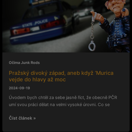
aneb
když
‘Murica
vejde
do
hlavy
až
moc
Očima Junk Rods
Pražský divoký západ, aneb když ‘Murica
vejde do hlavy až moc
2024-09-19
Úvodem bych chtěl za sebe jasně říct, že obecně PČR
umí svou práci dělat na velmi vysoké úrovni. Co se
Číst článek »