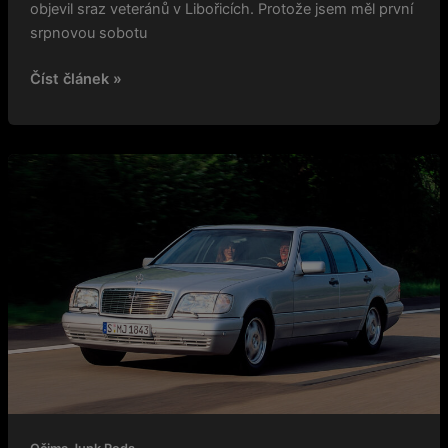
objevil sraz veteránů v Libořicích. Protože jsem měl první
srpnovou sobotu
Číst článek »
Jak
to
může
jeden
debil
pokazit
deseti
milionům
lidí