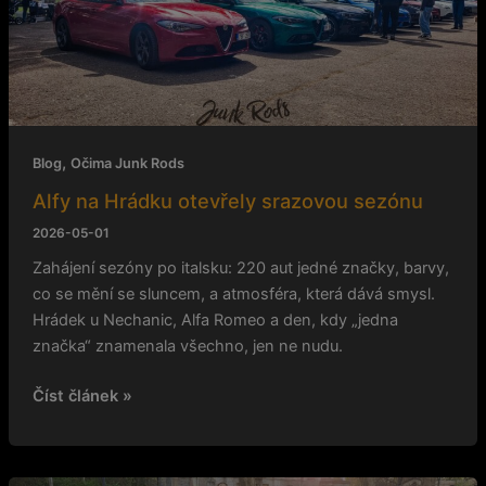
otevřely
srazovou
sezónu
,
Blog
Očima Junk Rods
Alfy na Hrádku otevřely srazovou sezónu
2026-05-01
Zahájení sezóny po italsku: 220 aut jedné značky, barvy,
co se mění se sluncem, a atmosféra, která dává smysl.
Hrádek u Nechanic, Alfa Romeo a den, kdy „jedna
značka“ znamenala všechno, jen ne nudu.
Číst článek »