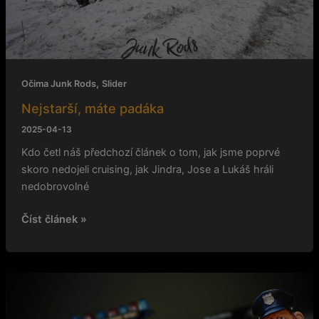
,
Očima Junk Rods
Slider
Nejstarší, máte padáka
2025-04-13
Kdo četl náš předchozí článek o tom, jak jsme poprvé
skoro nedojeli cruising, jak Jindra, Jose a Lukáš hráli
nedobrovolné
Číst článek »
Pražský
divoký
západ,