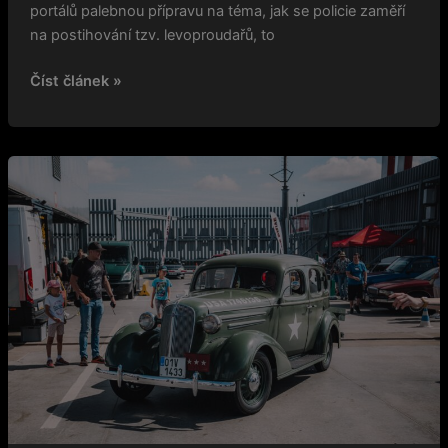
portálů palebnou přípravu na téma, jak se policie zaměří
na postihování tzv. levoproudařů, to
Číst článek »
Srpnové
srazy
pohledem
účastníka
–
Cruising,
Classic
i
Ameriky
na
koupáku