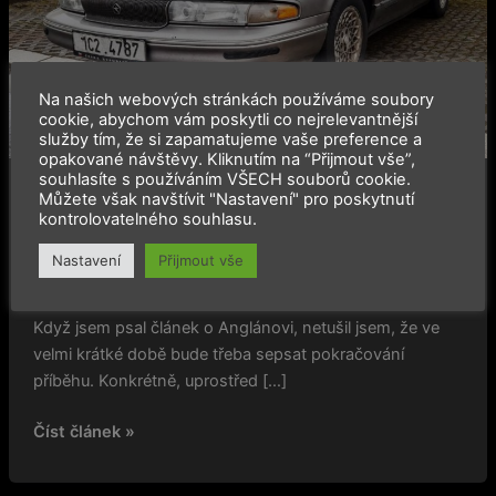
Na našich webových stránkách používáme soubory
cookie, abychom vám poskytli co nejrelevantnější
služby tím, že si zapamatujeme vaše preference a
opakované návštěvy. Kliknutím na “Přijmout vše”,
souhlasíte s používáním VŠECH souborů cookie.
,
,
Merchandise
Slider
Uncategorized
Můžete však navštívit "Nastavení" pro poskytnutí
kontrolovatelného souhlasu.
Novela „šestapadesátky“: Poprava
youngtimerů?
Nastavení
Přijmout vše
2022-06-15
Když jsem psal článek o Anglánovi, netušil jsem, že ve
velmi krátké době bude třeba sepsat pokračování
příběhu. Konkrétně, uprostřed […]
Číst článek »