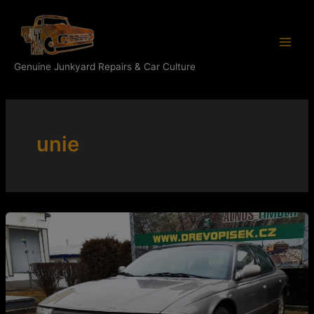
Přeskočit
Main
na
Men
obsah
Genuine Junkyard Repairs & Car Culture
unie
Novela
„šestapadesátky“:
Poprava
youngtimerů?