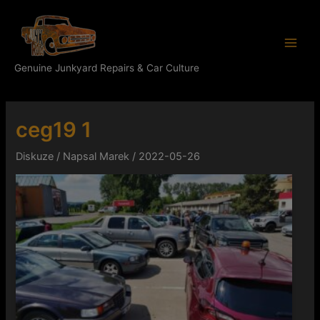
Přeskočit
Main
na
Men
obsah
Genuine Junkyard Repairs & Car Culture
ceg19 1
Diskuze
/ Napsal
Marek
/
2022-05-26