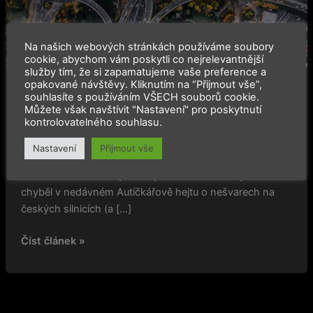
máš
ty
zrcátka?
Na našich webových stránkách používáme soubory
cookie, abychom vám poskytli co nejrelevantnější
služby tím, že si zapamatujeme vaše preference a
opakované návštěvy. Kliknutím na “Přijmout vše”,
,
Slider
Vulgární české silnice
souhlasíte s používáním VŠECH souborů cookie.
Můžete však navštívit "Nastavení" pro poskytnutí
Vulgární české silnice VII: Na co máš ty
kontrolovatelného souhlasu.
zrcátka?
Nastavení
Přijmout vše
2022-07-31
Rozmohl se nám tady takový nešvar. Docela výrazně mi
chyběl v nedávném Autíčkářově hejtu o nešvarech na
českých silnicích (a […]
Číst článek »