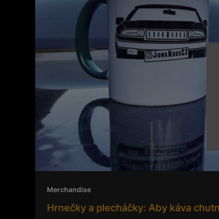
káva
chutnala
o
to
líp
Merchandise
Hrnečky a plecháčky: Aby káva chutna