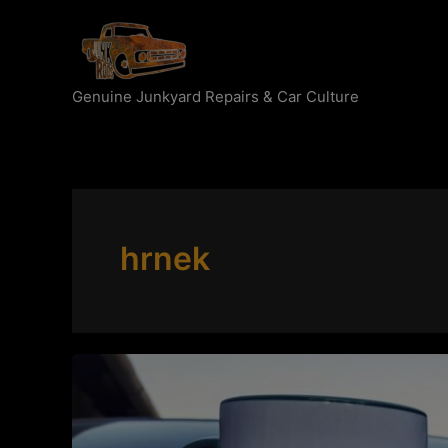
Přeskočit
na
obsah
Genuine Junkyard Repairs & Car Culture
hrnek
Hrnečky
a
plecháčky:
Aby