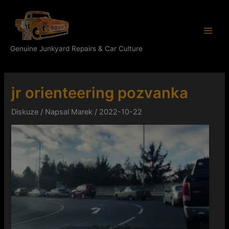
Přeskočit
Main
na
Men
obsah
Genuine Junkyard Repairs & Car Culture
jr orienteering pozvanka
Diskuze
/ Napsal
Marek
/
2022-10-22